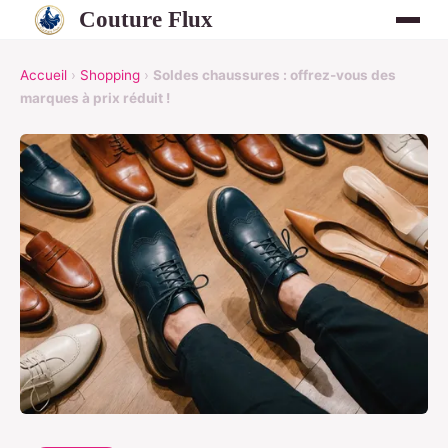
Couture Flux
Accueil
›
Shopping
›
Soldes chaussures : offrez-vous des
marques à prix réduit !