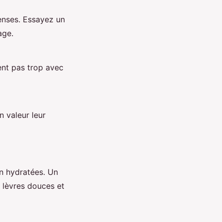
enses. Essayez un
age.
ent pas trop avec
n valeur leur
en hydratées. Un
 lèvres douces et