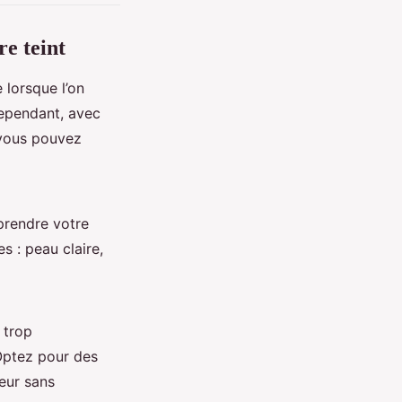
re teint
 lorsque l’on
Cependant, avec
 vous pouvez
prendre votre
es : peau claire,
 trop
 Optez pour des
eur sans