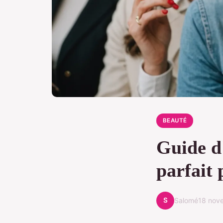
BEAUTÉ
Guide d'
parfait 
S
Salomé
18 nov