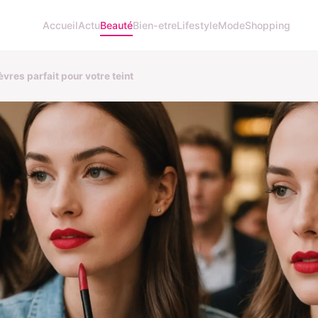
Accueil
Actu
Beauté
Bien-etre
Lifestyle
Mode
Shopping
lèvres parfait pour votre teint