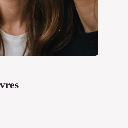
èvres